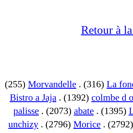
Retour à l
(255)
Morvandelle
. (316)
La fon
Bistro a Jaja
. (1392)
colmbe d o
palisse
. (2073)
abate
. (1395)
L
unchizy
. (2796)
Morice
. (2792