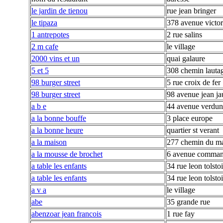
le jardin de tienou
rue jean bringer
le tipaza
378 avenue victo
1 antrepotes
2 rue salins
2 m cafe
le village
2000 vins et un
quai galaure
5 et 5
308 chemin lauta
98 burger street
5 rue croix de fer
98 burger street
98 avenue jean ja
a b e
44 avenue verdun
a la bonne bouffe
3 place europe
a la bonne heure
quartier st verant
a la maison
277 chemin du m
a la mousse de brochet
6 avenue comman
a table les enfants
34 rue leon tolstoi
a table les enfants
34 rue leon tolstoi
a v a
le village
abe
35 grande rue
abenzoar jean francois
1 rue fay