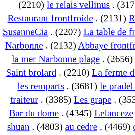
(2210)
le relais vellinus
. (31
Restaurant frontfroide
. (2131)
R
SusanneCia
. (2207)
La table de f
Narbonne
. (2132)
Abbaye frontf
la mer Narbonne plage
. (2656
Saint brolard
. (2210)
La ferme d
les remparts
. (3681)
le pradel
traiteur
. (3385)
Les grape
. (35
Bar du dome
. (4345)
Lelanceze
shuan
. (4803)
au cedre
. (4469)