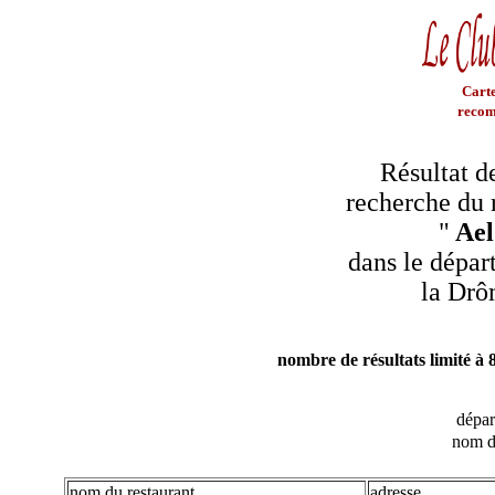
Carte
recom
Résultat d
recherche du 
"
Ael
dans le dépar
la Dr
nombre de résultats limité à 
dépa
nom d
nom du restaurant
adresse