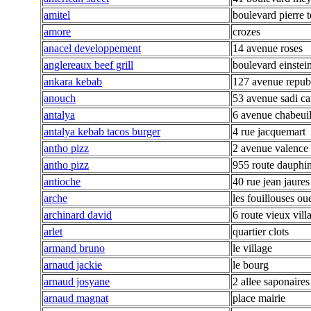
amitel
boulevard pierre t
amore
crozes
anacel developpement
14 avenue roses
anglereaux beef grill
boulevard einstei
ankara kebab
127 avenue repub
anouch
53 avenue sadi ca
antalya
6 avenue chabeui
antalya kebab tacos burger
4 rue jacquemart
antho pizz
2 avenue valence
antho pizz
955 route dauphi
antioche
40 rue jean jaures
arche
les fouillouses ou
archinard david
6 route vieux vill
arlet
quartier clots
armand bruno
le village
arnaud jackie
le bourg
arnaud josyane
2 allee saponaires
arnaud magnat
place mairie