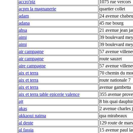
accro'piz
1075 rue vercors
acpm la magnanerie
quartier collet
adam
24 avenue chabeu
adana
45 rue bourg
ahsa
21 avenue jean ja
aimi
39 boulevard mey
aimi
39 boulevard mey
air campagne
57 avenue villen
air campagne
route sauzet
aire campagne
57 avenue villen
aix et terra
70 chemin du mou
aix et terra
route nationale 7
aix et terra
avenue gambetta
aix et terra table epicerie valence
355 avenue prov
ajt
8 bis quai dauphi
akas
2 avenue charles 
akkaoui naima
qua mirabeaux
al dente
129 route de mars
al fassia
15 avenue paul la