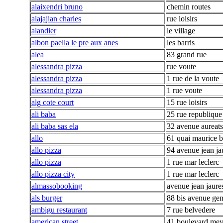
alaixendri bruno
chemin routes
alajajian charles
rue loisirs
alandier
le village
albon paella le pre aux anes
les barris
alea
83 grand rue
alessandra pizza
rue voute
alessandra pizza
1 rue de la voute
alessandra pizza
1 rue voute
alg cote court
15 rue loisirs
ali baba
25 rue republique
ali baba sas ela
32 avenue aureats
allo
61 quai maurice b
allo pizza
94 avenue jean ja
allo pizza
1 rue mar leclerc
allo pizza city
1 rue mar leclerc
almassobooking
avenue jean jaure
als burger
88 bis avenue gen
ambigu restaurant
7 rue belvedere
american street
41 boulevard mey