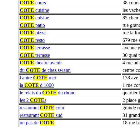
COTE
cours
38 cours
COTE
cuisine
les vach
COTE
cuisine
85 chemi
COTE
patio
rue gran
COTE
pizza
rue la fo
COTE
resto
679 rue 
COTE
terrasse
avenue g
COTE
terrasse
30 quai 
COTE
theatre avenir
4 rue ad
du
COTE
de chez swann
centre c
l antre
COTE
mcr
138 ave j
la
COTE
d 1000
1 rue com
le relais du
COTE
du rhone
quartier 
les 2
COTE
s
2 place 
restaurant
COTE
cour
grande r
restaurant
COTE
sud
31 grand
un pas de
COTE
18 rue b