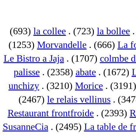
(693)
la collee
. (723)
la bollee
.
(1253)
Morvandelle
. (666)
La f
Le Bistro a Jaja
. (1707)
colmbe d
palisse
. (2358)
abate
. (1672)
L
unchizy
. (3210)
Morice
. (3191
(2467)
le relais vellinus
. (34
Restaurant frontfroide
. (2393)
R
SusanneCia
. (2495)
La table de f