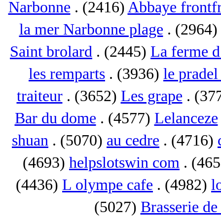
Narbonne
. (2416)
Abbaye frontf
la mer Narbonne plage
. (2964
Saint brolard
. (2445)
La ferme d
les remparts
. (3936)
le pradel
traiteur
. (3652)
Les grape
. (37
Bar du dome
. (4577)
Lelanceze
shuan
. (5070)
au cedre
. (4716)
(4693)
helpslotswin com
. (46
(4436)
L olympe cafe
. (4982)
l
(5027)
Brasserie de