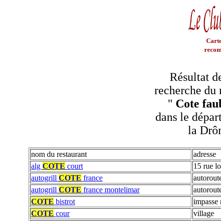
Carte
recom
Résultat d
recherche du 
"
Cote fau
dans le dépar
la Dr
nom du restaurant
adresse
alg
COTE
court
15 rue lo
autogrill
COTE
france
autorout
autogrill
COTE
france montelimar
autorout
COTE
bistrot
impasse 
COTE
cour
village