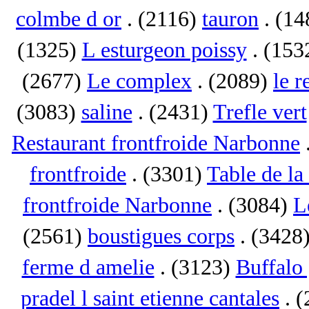
colmbe d or
. (2116)
tauron
. (1
(1325)
L esturgeon poissy
. (153
(2677)
Le complex
. (2089)
le r
(3083)
saline
. (2431)
Trefle vert
Restaurant frontfroide Narbonne
frontfroide
. (3301)
Table de la
frontfroide Narbonne
. (3084)
L
(2561)
boustigues corps
. (3428
ferme d amelie
. (3123)
Buffalo 
pradel l saint etienne cantales
. 