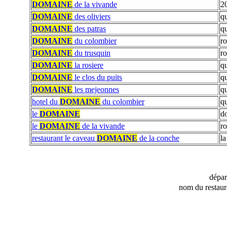
DOMAINE
de la vivande
20
DOMAINE
des oliviers
qu
DOMAINE
des patras
qu
DOMAINE
du colombier
r
DOMAINE
du trusquin
ro
DOMAINE
la rosiere
qu
DOMAINE
le clos du puits
qu
DOMAINE
les mejeonnes
qu
hotel du
DOMAINE
du colombier
qu
le
DOMAINE
do
le
DOMAINE
de la vivande
ro
restaurant le caveau
DOMAINE
de la conche
l
dépa
nom du restaur