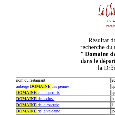
Carte
recom
Résultat d
recherche du 
"
Domaine da
dans le dépar
la Dr
nom du restaurant
a
auberge
DOMAINE
des pennes
qu
DOMAINE
chanteperdrix
qu
DOMAINE
de l'ecluse
ba
DOMAINE
de la roseraie
1 
DOMAINE
de la valdaine
lo