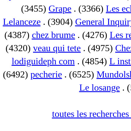
(3455)
Grape
. (3366)
Les ec
Lelanceze
. (3904)
General Inquir
(4387)
chez brume
. (4276)
Les r
(4320)
veau qui tete
. (4975)
Che
lodiguideph com
. (4854)
L inst
(6492)
pecherie
. (6525)
Mundols
Le losange
. 
toutes les recherches