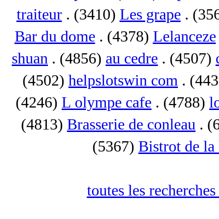
traiteur
. (3410)
Les grape
. (35
Bar du dome
. (4378)
Lelanceze
shuan
. (4856)
au cedre
. (4507)
(4502)
helpslotswin com
. (44
(4246)
L olympe cafe
. (4788)
l
(4813)
Brasserie de conleau
. (
(5367)
Bistrot de la
toutes les recherches