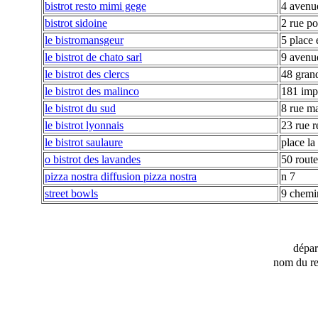
bistrot resto mimi gege
4 avenue
bistrot sidoine
2 rue po
le bistromansgeur
5 place 
le bistrot de chato sarl
9 avenu
le bistrot des clercs
48 gran
le bistrot des malinco
181 imp
le bistrot du sud
8 rue m
le bistrot lyonnais
23 rue 
le bistrot saulaure
place la
o bistrot des lavandes
50 rout
pizza nostra diffusion pizza nostra
n 7
street bowls
9 chemi
dépa
nom du re