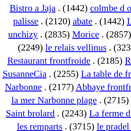
Bistro a Jaja
. (1442)
colmbe d o
palisse
. (2120)
abate
. (1442)
L
unchizy
. (2835)
Morice
. (2857
(2249)
le relais vellinus
. (32
Restaurant frontfroide
. (2185)
R
SusanneCia
. (2255)
La table de f
Narbonne
. (2177)
Abbaye frontf
la mer Narbonne plage
. (2715
Saint brolard
. (2243)
La ferme d
les remparts
. (3715)
le pradel