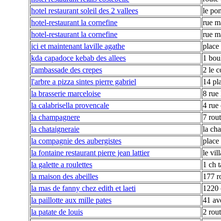
hotel restaurant soleil des 2 vallees
le pon
hotel-restaurant la cornefine
rue m
hotel-restaurant la cornefine
rue m
ici et maintenant laville agathe
place 
kda capadoce kebab des allees
1 bou
l'ambassade des crepes
2 le 
l'arbre a pizza sintes pierre gabriel
14 pl
la brasserie marceloise
8 rue 
la calabrisella provencale
4 rue
la champagnere
7 rou
la chataigneraie
la cha
la compagnie des aubergistes
place
la fontaine restaurant pierre jean lattier
le vil
la galette a roulettes
1 ch t
la maison des abeilles
177 r
la mas de fanny chez edith et laeti
1220 
la paillotte aux mille pates
41 av
la patate de louis
2 rou