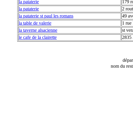
la pataterie
179 r
la pataterie
2 rou
la pataterie st paul les romans
49 av
la table de valerie
1 rue 
la taverne alsacienne
st ver
le cafe de la clairette
2835 
dépa
nom du rest