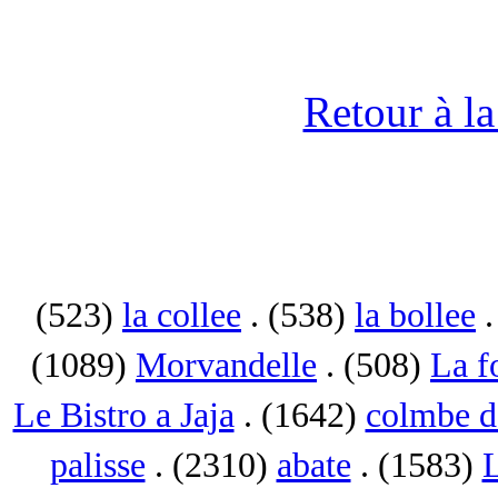
Retour à l
(523)
la collee
. (538)
la bollee
.
(1089)
Morvandelle
. (508)
La f
Le Bistro a Jaja
. (1642)
colmbe d
palisse
. (2310)
abate
. (1583)
L