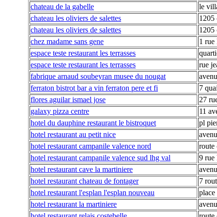
chateau de la gabelle
le vil
chateau les oliviers de salettes
1205 c
chateau les oliviers de salettes
1205 c
chez madame sans gene
1 rue 
espace teste restaurant les terrasses
quarti
espace teste restaurant les terrasses
rue j
fabrique arnaud soubeyran musee du nougat
avenu
ferraton bistrot bar a vin ferraton pere et fi
7 quai
flores aguilar ismael jose
27 ru
galaxy pizza centre
11 av
hotel du dauphine restaurant le bistroquet
pl pi
hotel restaurant au petit nice
avenu
hotel restaurant campanile valence nord
route
hotel restaurant campanile valence sud lhg val
9 rue 
hotel restaurant cave la martiniere
avenu
hotel restaurant chateau de fontager
7 rou
hotel restaurant l'esplan l'esplan nouveau
place
hotel restaurant la martiniere
avenu
hotel restaurant relais costebelle
route