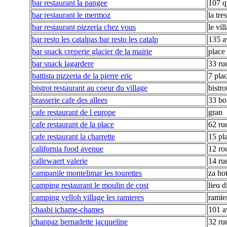
bar restaurant la pangee
107 qu
bar restaurant le mermoz
la tre
bar restaurant pizzeria chez vous
le vil
bar resto les catalpas bar resto les catalp
135 a
bar snack creperie glacier de la mairie
place 
bar snack lagardere
33 ru
battista pizzeria de la pierre eric
7 plac
bistrot restaurant au coeur du village
bistro
brasserie cafe des allees
33 bo
cafe restaurant de l europe
gran
cafe restaurant de la place
62 rue
cafe restaurant la charrette
15 pl
california food avenue
12 rou
callewaert valerie
14 ru
campanile montelimar les tourettes
za hot
camping restaurant le moulin de cost
lieu d
camping yelloh village les ramieres
ramie
chaabi ichame-chames
101 a
chappaz bernadette jacqueline
32 rue