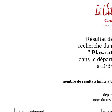
Carte
recom
Résultat d
recherche du 
"
Plaza a
dans le dépar
la Dr
nombre de résultats limité à 
dépa
nom du rest
nom du restaurant
adres