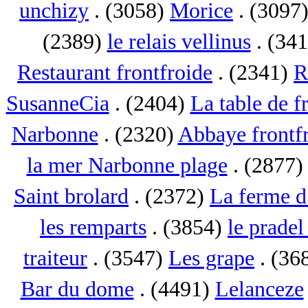
unchizy
. (3058)
Morice
. (3097
(2389)
le relais vellinus
. (34
Restaurant frontfroide
. (2341)
R
SusanneCia
. (2404)
La table de f
Narbonne
. (2320)
Abbaye frontf
la mer Narbonne plage
. (2877
Saint brolard
. (2372)
La ferme d
les remparts
. (3854)
le pradel
traiteur
. (3547)
Les grape
. (36
Bar du dome
. (4491)
Lelanceze