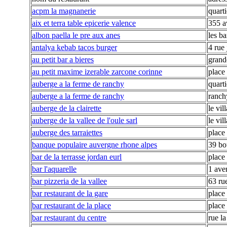
acpm la magnanerie
quarti
aix et terra table epicerie valence
355 a
albon paella le pre aux anes
les ba
antalya kebab tacos burger
4 rue
au petit bar a bieres
grand
au petit maxime izerable zarcone corinne
place
auberge a la ferme de ranchy
quart
auberge a la ferme de ranchy
ranch
auberge de la clairette
le vil
auberge de la vallee de l'oule sarl
le vil
auberge des tarraiettes
place 
banque populaire auvergne rhone alpes
39 bo
bar de la terrasse jordan eurl
place 
bar l'aquarelle
1 ave
bar pizzeria de la vallee
63 ru
bar restaurant de la gare
place
bar restaurant de la place
place 
bar restaurant du centre
rue la