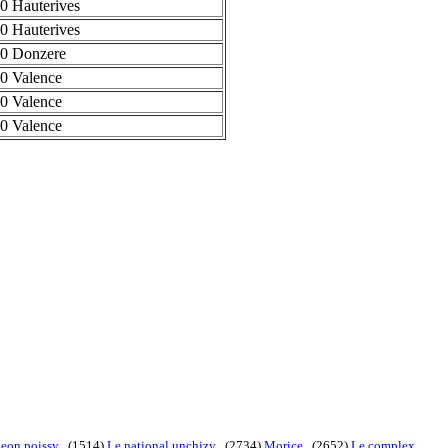
0 Hauterives
0 Hauterives
0 Donzere
0 Valence
0 Valence
0 Valence
geon poissy
. (1514)
Le national unchizy
. (2734)
Morice
. (2652)
Le complex
.