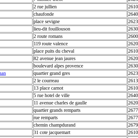
2 rue jullien
2610
chaufonde
2640
place sevigne
2623
lieu-dit fouillouson
2630
2 route romans
2600
119 route valence
2620
place puits du cheval
2610
82 avenue jean jaures
2620
boulevard alpes provence
2630
gnan
quartier grand gres
2623
2 le courreau
2613
13 place carnot
2610
5 rue hotel de ville
2640
11 avenue charles de gaulle
2620
quartier grands remparts
2677
rue remparts
2677
chemin champdurand
2679
31 cote jacquemart
2610