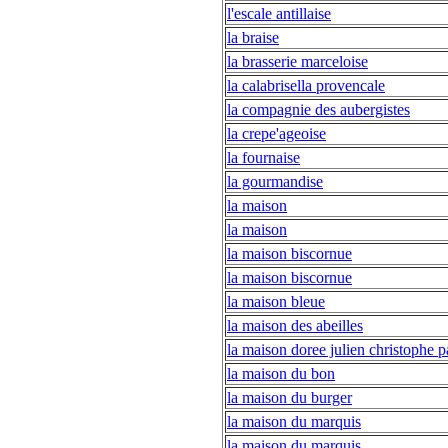
l'escale antillaise
la braise
la brasserie marceloise
la calabrisella provencale
la compagnie des aubergistes
la crepe'ageoise
la fournaise
la gourmandise
la maison
la maison
la maison biscornue
la maison biscornue
la maison bleue
la maison des abeilles
la maison doree julien christophe p
la maison du bon
la maison du burger
la maison du marquis
la maison du marquis