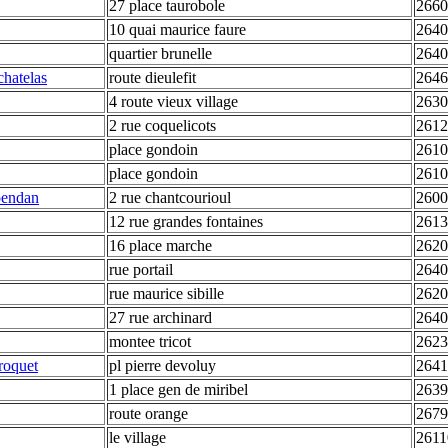
27 place taurobole
2660
10 quai maurice faure
2640
quartier brunelle
2640
chatelas
route dieulefit
2646
4 route vieux village
2630
2 rue coquelicots
2612
place gondoin
2610
place gondoin
2610
ependan
2 rue chantcourioul
2600
12 rue grandes fontaines
2613
16 place marche
2620
rue portail
2640
rue maurice sibille
2620
27 rue archinard
2640
montee tricot
2623
troquet
pl pierre devoluy
2641
1 place gen de miribel
2639
route orange
2679
le village
2611