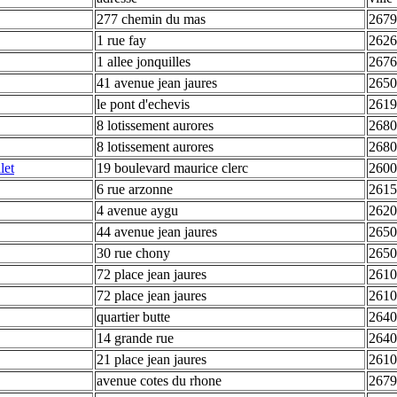
277 chemin du mas
2679
1 rue fay
2626
1 allee jonquilles
2676
41 avenue jean jaures
2650
le pont d'echevis
2619
8 lotissement aurores
2680
8 lotissement aurores
2680
let
19 boulevard maurice clerc
2600
6 rue arzonne
2615
4 avenue aygu
2620
44 avenue jean jaures
2650
30 rue chony
2650
72 place jean jaures
2610
72 place jean jaures
2610
quartier butte
2640
14 grande rue
2640
21 place jean jaures
2610
avenue cotes du rhone
2679