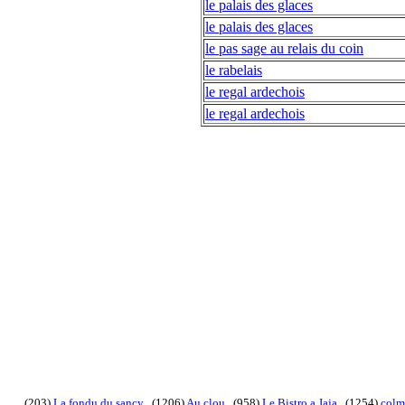
le palais des glaces
le palais des glaces
le pas sage au relais du coin
le rabelais
le regal ardechois
le regal ardechois
(203)
La fondu du sancy
. (1206)
Au clou
. (958)
Le Bistro a Jaja
. (1254)
colm