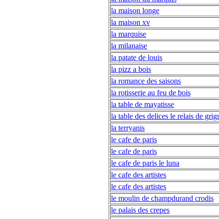
la maison longe
la maison xv
la marquise
la milanaise
la patate de louis
la pizz a bois
la romance des saisons
la rotisserie au feu de bois
la table de mayatisse
la table des delices le relais de gri
la terryanis
le cafe de paris
le cafe de paris
le cafe de paris le luna
le cafe des artistes
le cafe des artistes
le moulin de champdurand crodis
le palais des crepes