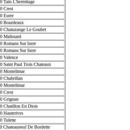
0 Tain L'hermitage
0 Crest
0 Eurre
0 Bourdeaux
0 Chatuzange Le Goubet
0 Malissard
0 Romans Sur Isere
0 Romans Sur Isere
0 Valence
0 Saint Paul Trois Chateaux
0 Montelimar
0 Chabrillan
0 Montelimar
0 Crest
0 Grignan
0 Chatillon En Diois
0 Hauterives
0 Tulette
0 Chateauneuf De Bordette