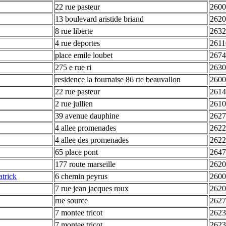
22 rue pasteur
2600
13 boulevard aristide briand
2620
8 rue liberte
2632
4 rue deportes
2611
place emile loubet
2674
275 e rue ri
2630
residence la fournaise 86 rte beauvallon
2600
22 rue pasteur
2614
2 rue jullien
2610
39 avenue dauphine
2627
4 allee promenades
2622
4 allee des promenades
2622
65 place pont
2647
177 route marseille
2620
atrick
6 chemin peyrus
2600
7 rue jean jacques roux
2620
rue source
2627
7 montee tricot
2623
7 montee tricot
2623