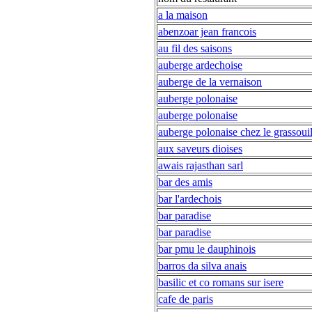
a la maison
abenzoar jean francois
au fil des saisons
auberge ardechoise
auberge de la vernaison
auberge polonaise
auberge polonaise
auberge polonaise chez le grassouil
aux saveurs dioises
awais rajasthan sarl
bar des amis
bar l'ardechois
bar paradise
bar paradise
bar pmu le dauphinois
barros da silva anais
basilic et co romans sur isere
cafe de paris