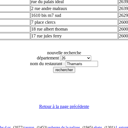
rue du palais ideal
2639
2 rue andre malraux
2639
1610 bis rn7 sud
2629
7 place clercs
2600
18 rue albert thomas
2600
17 rue jules ferry
2600
nouvelle recherche
département
nom du restaurant :
Retour à la page précédente
be d or
. (2077)
tauron
. (1453)
auberge de la palisse
. (1945)
abate
. (1301)
L estur