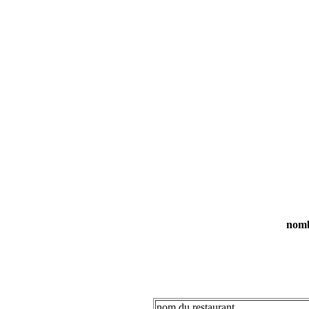
nombr
nom du restaurant