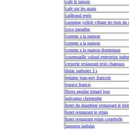
cafe le tainois
cafe sur les quais
cailleaud regis
camping yelloh village les bois du 
coco paradise
comme a la maison
comme a la maison
comme a la maison dominique
courtepaille valsud entreprise ind
creperie restaurant trois chateaux
dulac patissier 3 s
eglaine jean-guy francois
espace francis
flores aguilar ismael jose
galvagno christophe
hotel du dauphine restaurant le bis
hotel restaurant le relais
hotel restaurant relais costebelle
janssens ladislas