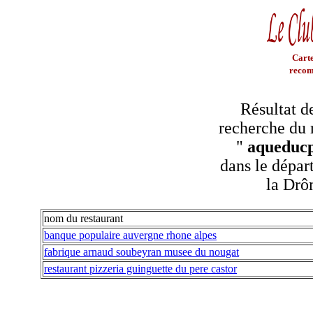
Carte
recom
Résultat d
recherche du 
"
aqueducp
dans le dépar
la Dr
nom du restaurant
banque populaire auvergne rhone alpes
fabrique arnaud soubeyran musee du nougat
restaurant pizzeria guinguette du pere castor