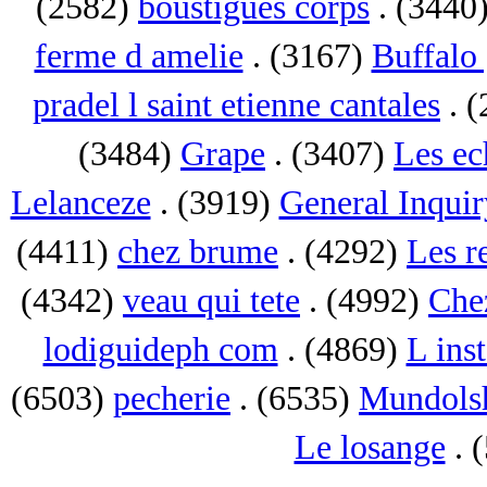
(2582)
boustigues corps
. (3440
ferme d amelie
. (3167)
Buffalo 
pradel l saint etienne cantales
. 
(3484)
Grape
. (3407)
Les ec
Lelanceze
. (3919)
General Inquir
(4411)
chez brume
. (4292)
Les r
(4342)
veau qui tete
. (4992)
Che
lodiguideph com
. (4869)
L inst
(6503)
pecherie
. (6535)
Mundols
Le losange
. 