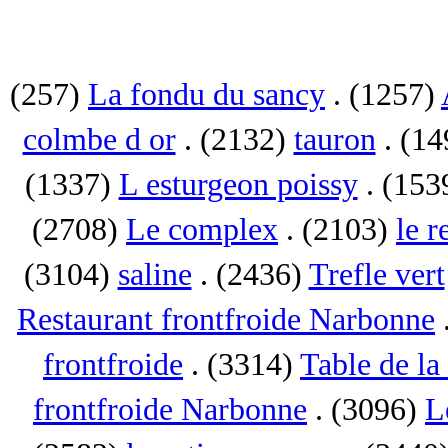
(257)
La fondu du sancy
. (1257)
colmbe d or
. (2132)
tauron
. (1
(1337)
L esturgeon poissy
. (153
(2708)
Le complex
. (2103)
le r
(3104)
saline
. (2436)
Trefle vert
Restaurant frontfroide Narbonne
frontfroide
. (3314)
Table de la
frontfroide Narbonne
. (3096)
L