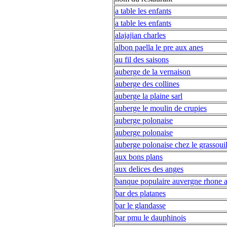
a table les enfants
a table les enfants
alajajian charles
albon paella le pre aux anes
au fil des saisons
auberge de la vernaison
auberge des collines
auberge la plaine sarl
auberge le moulin de crupies
auberge polonaise
auberge polonaise
auberge polonaise chez le grassouil
aux bons plans
aux delices des anges
banque populaire auvergne rhone a
bar des platanes
bar le glandasse
bar pmu le dauphinois