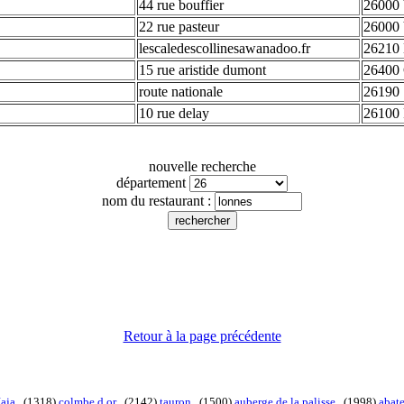
44 rue bouffier
26000 
22 rue pasteur
26000 
lescaledescollinesawanadoo.fr
26210 
15 rue aristide dumont
26400 
route nationale
26190 
10 rue delay
26100 
nouvelle recherche
département
nom du restaurant :
Retour à la page précédente
Jaja
. (1318)
colmbe d or
. (2142)
tauron
. (1500)
auberge de la palisse
. (1998)
abat