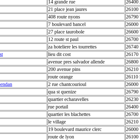
14 grande rue
26400 
21 place jean jaures
26100 
408 route nyons
26790 
7 boulevard bancel
26000 
27 place taurobole
26600 
12 route st paul
26700 P
za hoteliere les tourrettes
26740 
st
lieu dit cost
26170 
avenue pres salvador allende
26800 
200 avenue pins
26210 
route orange
26110 
ependan
2 rue chantcourioul
26000 
qua st quenize
26790 
quartier echaravelles
26230 
rue portail
26400 
quartier les blachettes
26700 P
le village
26210 
19 boulevard maurice clerc
26000 
route de lyon
26100 