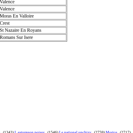
Valence
Valence
Moras En Valloire
Crest
St Nazaire En Royans
Romans Sur Isere
e
. (1343)
L esturgeon poissy
. (1546)
Le national unchizy
. (2759)
Morice
. (2717)