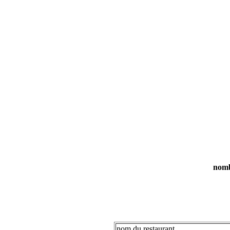
nombr
nom du restaurant