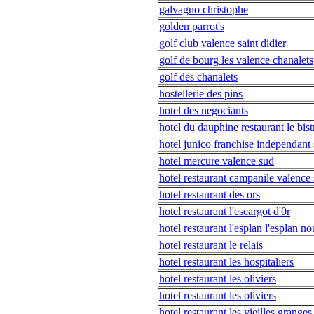
galvagno christophe
golden parrot's
golf club valence saint didier
golf de bourg les valence chanalets
golf des chanalets
hostellerie des pins
hotel des negociants
hotel du dauphine restaurant le bis
hotel junico franchise independant 
hotel mercure valence sud
hotel restaurant campanile valence 
hotel restaurant des ors
hotel restaurant l'escargot d'0r
hotel restaurant l'esplan l'esplan n
hotel restaurant le relais
hotel restaurant les hospitaliers
hotel restaurant les oliviers
hotel restaurant les oliviers
hotel restaurant les vieilles granges