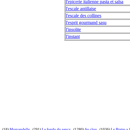
l'epicerie italienne pasta et salsa
l'escale antillaise
l'escale des collines
l'esprit gourmand sasu
l'insolite
l'instant
(18)
Morvandelle
. (291)
La fondu du sancy
. (1280)
Au clou
. (1036)
Le Bistro a 