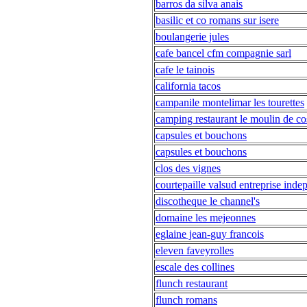
barros da silva anais
basilic et co romans sur isere
boulangerie jules
cafe bancel cfm compagnie sarl
cafe le tainois
california tacos
campanile montelimar les tourettes
camping restaurant le moulin de co
capsules et bouchons
capsules et bouchons
clos des vignes
courtepaille valsud entreprise ind
discotheque le channel's
domaine les mejeonnes
eglaine jean-guy francois
eleven faveyrolles
escale des collines
flunch restaurant
flunch romans