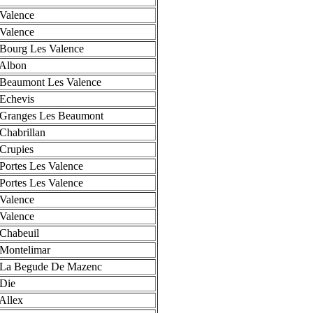
Valence
Valence
Bourg Les Valence
 Albon
Beaumont Les Valence
Echevis
Granges Les Beaumont
Chabrillan
Crupies
Portes Les Valence
Portes Les Valence
Valence
Valence
Chabeuil
Montelimar
 La Begude De Mazenc
Die
Allex