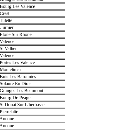
Bourg Les Valence
Crest
Tulette
Curnier
Etoile Sur Rhone
Valence
t Vallier
Valence
Portes Les Valence
Montelimar
Buis Les Baronnies
Solaure En Diois
Granges Les Beaumont
Bourg De Peage
St Donat Sur L'herbasse
ierrelatte
 Ancone
 Ancone