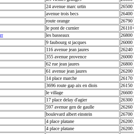
24 avenue marc urtin
26500 
avenue trois becs
26400 
route orange
26790 
le pont de curnier
26110 
rr
les basseaux
26800 
9 faubourg st jacques
26000 
116 avenue jean jaures
26240 S
355 avenue provence
26000 
62 rue jean jaures
26800 
61 avenue jean jaures
26200 
14 place marche
26170 
3696 route gap aix en diois
26150 
le village
26600 
17 place delay d'agier
26300 
597 avenue gen de gaulle
26260 
boulevard albert einstein
26700 P
4 place platane
26200
4 place platane
26200