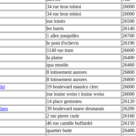
34 rue leon tolstoi
26000 
34 rue leon tolstoi
26000 
rue loisirs
26500 
les barris
26140
1 allee jonquilles
26760 
le pont d'echevis
26190 
1140 rue tram
26600 
la plaine
26400 
qua moulin
26460 
8 lotissement aurores
26800 
8 lotissement aurores
26800 
let
19 boulevard maurice clerc
26000 
rue louise weiss r louise weiss
26000 
14 place genissieu
26120 
lpes
39 boulevard marre desmarais
26200 
2 rue pierre curie
26160
46 rue camille buffardel
26150 
quartier butte
26400 