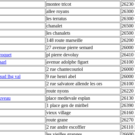
montee tricot
26230 
allee royans
26300 
les terratus
26300
chanalet
26500 
les chanalets
26500 
148 route marseille
26200 
27 avenue pierre semard
26000 
troquet
pl pierre devoluy
26410 
sarl
avenue adolphe figuet
26100 
2 rue chantecouriol
26000 
sud lhg val
9 rue henri abel
26000 
2 rue salvatore allende les ors
26100 
route nyons
26220 
ouveau
place medievale esplan
26130 
1 place gen de miribel
26390 
vieux village
26160 
route grane
26270 
2 rue andre escoffier
26110
les vieilles granges
26600 