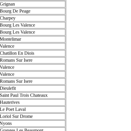
Grignan
Bourg De Peage
 Charpey
Bourg Les Valence
Bourg Les Valence
Montelimar
Valence
Chatillon En Diois
Romans Sur Isere
Valence
Valence
Romans Sur Isere
Dieulefit
Saint Paul Trois Chateaux
Hauterives
Le Poet Laval
Loriol Sur Drome
 Nyons
Granges Les Beaumont