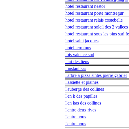
hotel restaurant nestor
hotel restaurant porte montsegur
hotel restaurant relais costebelle
hotel restaurant soleil des 2 vallees
hotel restaurant sous les pins sarl fe
hotel saint jacques
hotel terminus
ibis valence sud
l art des liens
l instant sas
l'arbre a pizza sintes pierre gabriel
l'assiette et plaines
l'auberge des collines
l'en k des papilles
l'en kas des collines
l'entre deux rives
l'entre nous
l'entre nous