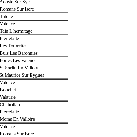
Aouste Sur Sye
Romans Sur Isere
Tulette
Valence
Tain L'hermitage
ierrelatte
Les Tourrettes
Buis Les Baronnies
Portes Les Valence
St Sorlin En Valloire
St Maurice Sur Eygues
Valence
Bouchet
Valaurie
Chabrillan
ierrelatte
Moras En Valloire
Valence
Romans Sur Isere